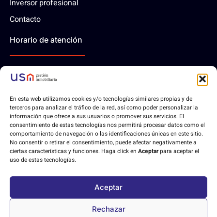
Inversor profesional
Contacto
Horario de atención
10:00 - 14:00 | Lunes-Viernes
En esta web utilizamos cookies y/o tecnologías similares propias y de
Contáctanos
terceros para analizar el tráfico de la red, así como poder personalizar la
información que ofrece a sus usuarios o promover sus servicios. El
consentimiento de estas tecnologías nos permitirá procesar datos como el
comportamiento de navegación o las identificaciones únicas en este sitio.
No consentir o retirar el consentimiento, puede afectar negativamente a
ciertas características y funciones. Haga click en
Aceptar
para aceptar el
Aviso legal
Política de privacidad
Política de cookies
uso de estas tecnologías.
Declaración de accesibilidad
Aceptar
Desarrollo web hecho con
❤
por
Orix diseño web
.
Rechazar
Copyright © 2023. Todos los derechos reservados.