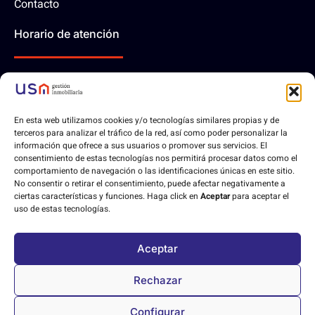
Contacto
Horario de atención
10:00 - 14:00 | Lunes-Viernes
En esta web utilizamos cookies y/o tecnologías similares propias y de
Contáctanos
terceros para analizar el tráfico de la red, así como poder personalizar la
información que ofrece a sus usuarios o promover sus servicios. El
consentimiento de estas tecnologías nos permitirá procesar datos como el
comportamiento de navegación o las identificaciones únicas en este sitio.
No consentir o retirar el consentimiento, puede afectar negativamente a
ciertas características y funciones. Haga click en
Aceptar
para aceptar el
Aviso legal
Política de privacidad
Política de cookies
uso de estas tecnologías.
Declaración de accesibilidad
Aceptar
Desarrollo web hecho con
❤
por
Orix diseño web
.
Rechazar
Copyright © 2023. Todos los derechos reservados.
Configurar