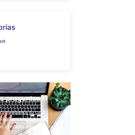
orías
ast
s preguntas?
 comentarnos tu caso
 o quieres ampliar
n, contacta con nosotros