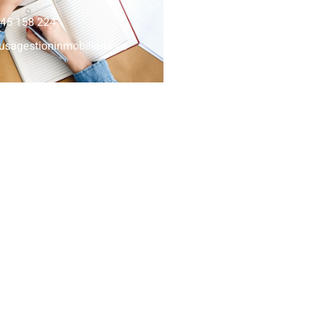
645 158 224
usagestioninmobiliaria.es