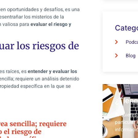
a en oportunidades y desafíos, es una
esentrañar los misterios de la
n valiosa para
evaluar el riesgo y
Categ
Podc
ar los riesgos de
Blog
es raíces, es
entender y evaluar los
ncilla; requiere un análisis detenido
propiedad específica en la que se
¿Tiene
Si quieres
particular
informació