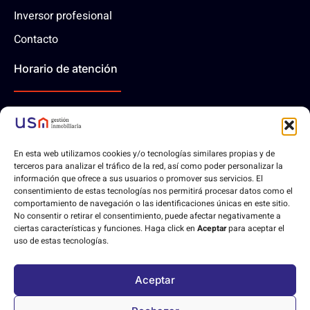
Inversor profesional
Contacto
Horario de atención
10:00 - 14:00 | Lunes-Viernes
En esta web utilizamos cookies y/o tecnologías similares propias y de
Contáctanos
terceros para analizar el tráfico de la red, así como poder personalizar la
información que ofrece a sus usuarios o promover sus servicios. El
consentimiento de estas tecnologías nos permitirá procesar datos como el
comportamiento de navegación o las identificaciones únicas en este sitio.
No consentir o retirar el consentimiento, puede afectar negativamente a
ciertas características y funciones. Haga click en
Aceptar
para aceptar el
Aviso legal
Política de privacidad
Política de cookies
uso de estas tecnologías.
Declaración de accesibilidad
Aceptar
Desarrollo web hecho con
❤
por
Orix diseño web
.