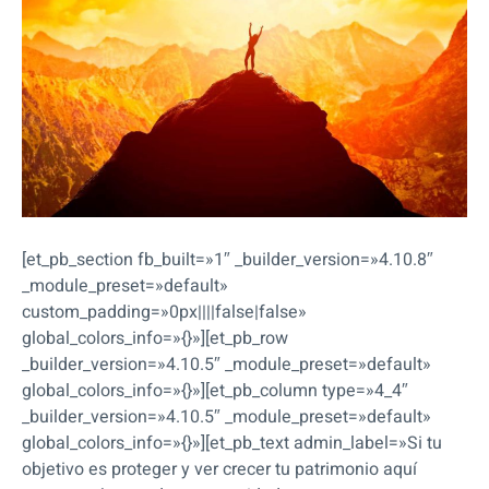
[et_pb_section fb_built=»1″ _builder_version=»4.10.8″
_module_preset=»default»
custom_padding=»0px||||false|false»
global_colors_info=»{}»][et_pb_row
_builder_version=»4.10.5″ _module_preset=»default»
global_colors_info=»{}»][et_pb_column type=»4_4″
_builder_version=»4.10.5″ _module_preset=»default»
global_colors_info=»{}»][et_pb_text admin_label=»Si tu
objetivo es proteger y ver crecer tu patrimonio aquí