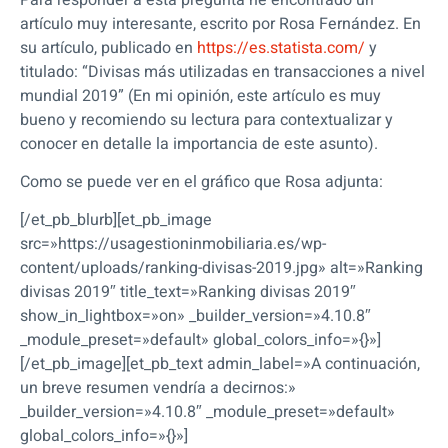
artículo muy interesante, escrito por Rosa Fernández. En
su artículo, publicado en
https://es.statista.com/
y
titulado: “Divisas más utilizadas en transacciones a nivel
mundial 2019” (En mi opinión, este artículo es muy
bueno y recomiendo su lectura para contextualizar y
conocer en detalle la importancia de este asunto).
Como se puede ver en el gráfico que Rosa adjunta:
[/et_pb_blurb][et_pb_image
src=»https://usagestioninmobiliaria.es/wp-
content/uploads/ranking-divisas-2019.jpg» alt=»Ranking
divisas 2019″ title_text=»Ranking divisas 2019″
show_in_lightbox=»on» _builder_version=»4.10.8″
_module_preset=»default» global_colors_info=»{}»]
[/et_pb_image][et_pb_text admin_label=»A continuación,
un breve resumen vendría a decirnos:»
_builder_version=»4.10.8″ _module_preset=»default»
global_colors_info=»{}»]