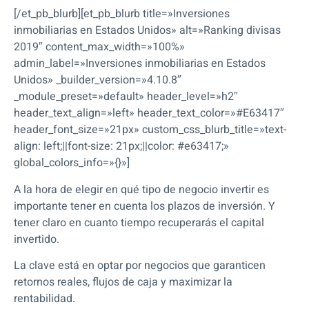
[/et_pb_blurb][et_pb_blurb title=»Inversiones
inmobiliarias en Estados Unidos» alt=»Ranking divisas
2019″ content_max_width=»100%»
admin_label=»Inversiones inmobiliarias en Estados
Unidos» _builder_version=»4.10.8″
_module_preset=»default» header_level=»h2″
header_text_align=»left» header_text_color=»#E63417″
header_font_size=»21px» custom_css_blurb_title=»text-
align: left;||font-size: 21px;||color: #e63417;»
global_colors_info=»{}»]
A la hora de elegir en qué tipo de negocio invertir es
importante tener en cuenta los plazos de inversión. Y
tener claro en cuanto tiempo recuperarás el capital
invertido.
La clave está en optar por negocios que garanticen
retornos reales, flujos de caja y maximizar la
rentabilidad.