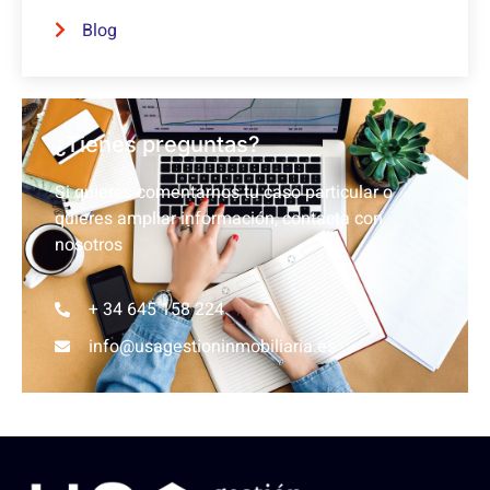
Blog
¿Tienes preguntas?
Si quieres comentarnos tu caso particular o
quieres ampliar información, contacta con
nosotros
+ 34 645 158 224
info@usagestioninmobiliaria.es