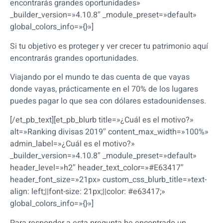
encontrarás grandes oportunidades»
_builder_version=»4.10.8″ _module_preset=»default»
global_colors_info=»{}»]
Si tu objetivo es proteger y ver crecer tu patrimonio aquí
encontrarás grandes oportunidades.
Viajando por el mundo te das cuenta de que vayas
donde vayas, prácticamente en el 70% de los lugares
puedes pagar lo que sea con dólares estadounidenses.
[/et_pb_text][et_pb_blurb title=»¿Cuál es el motivo?»
alt=»Ranking divisas 2019″ content_max_width=»100%»
admin_label=»¿Cuál es el motivo?»
_builder_version=»4.10.8″ _module_preset=»default»
header_level=»h2″ header_text_color=»#E63417″
header_font_size=»21px» custom_css_blurb_title=»text-
align: left;||font-size: 21px;||color: #e63417;»
global_colors_info=»{}»]
Para responder a esta pregunta he encontrado un