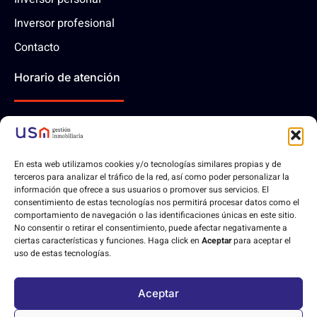
Inversor profesional
Contacto
Horario de atención
10:00 - 14:00 | Lunes-Viernes
En esta web utilizamos cookies y/o tecnologías similares propias y de
Contáctanos
terceros para analizar el tráfico de la red, así como poder personalizar la
información que ofrece a sus usuarios o promover sus servicios. El
consentimiento de estas tecnologías nos permitirá procesar datos como el
comportamiento de navegación o las identificaciones únicas en este sitio.
No consentir o retirar el consentimiento, puede afectar negativamente a
ciertas características y funciones. Haga click en
Aceptar
para aceptar el
Aviso legal
Política de privacidad
Política de cookies
uso de estas tecnologías.
Declaración de accesibilidad
Aceptar
Desarrollo web hecho con
❤
por
Orix diseño web
.